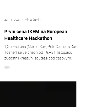
30. 11. 2021
Minut čtení: 1
První cena IKEM na European
Healthcare Hackathon
Tým Factoria (Martin Ron, Petr Cezner a David
Tošner) se ve dnech od 19.–21. listopadu
zúčastnil kreativní soutěže pod časovým
tlakem,...