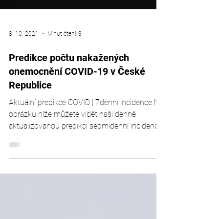
8. 10. 2021
Minut čtení: 3
Predikce počtu nakažených
onemocnění COVID-19 v České
Republice
Aktuální predikce COVID | 7denní incidence Na
obrázku níže můžete vidět naši denně
aktualizovanou predikci sedmidenní incidence.
Svislá...